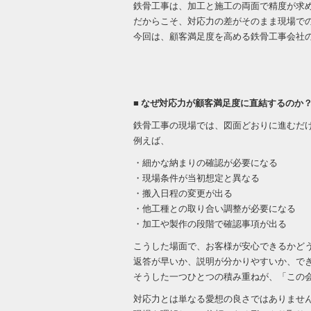
鉄骨工事は、加工と施工の両面で精度が求
だからこそ、対応力の差がそのまま現場で
今回は、顧客満足度を高める鉄骨工事会社
■ なぜ対応力が顧客満足度に直結するのか
鉄骨工事の現場では、図面どおりに進むだ
例えば、
・細かな納まりの確認が必要になる
・現場条件が当初想定と異なる
・搬入日程の変更が出る
・他工種との取り合い調整が必要になる
・加工や製作の段階で確認事項が出る
こうした場面で、お客様が安心できるかど
返答が早いか、説明が分かりやすいか、で
そうした一つひとつの積み重ねが、「この
対応力とは単なる愛想の良さではありませ