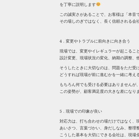
を丁寧に説明します
この誠実さがあることで、お客様は「本音
その場しのぎではなく、長く信頼される会
4．変更やトラブルに前向きに向き合う
現場では、変更やイレギュラーが起こるこ
設計変更、現場状況の変化、納期の調整、
そうしたときに大切なのは、問題をただ受
どうすれば現場が前に進むかを一緒に考え
もちろん何でも受ける必要はありませんが
この姿勢が、顧客満足度の大きな差になり
5．現場での印象が良い
対応力は、打ち合わせの場だけではなく、
あいさつ、言葉づかい、身だしなみ、整理
こうした基本を大切にできる会社は、現場