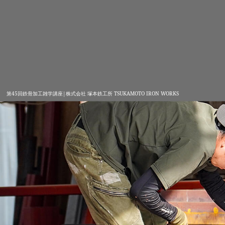
第45回鉄骨加工雑学講座|株式会社 塚本鉄工所 TSUKAMOTO IRON WORKS