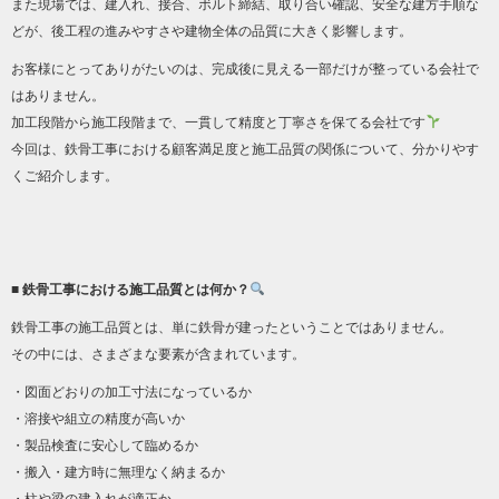
また現場では、建入れ、接合、ボルト締結、取り合い確認、安全な建方手順な
どが、後工程の進みやすさや建物全体の品質に大きく影響します。
お客様にとってありがたいのは、完成後に見える一部だけが整っている会社で
はありません。
加工段階から施工段階まで、一貫して精度と丁寧さを保てる会社です
今回は、鉄骨工事における顧客満足度と施工品質の関係について、分かりやす
くご紹介します。
■ 鉄骨工事における施工品質とは何か？
鉄骨工事の施工品質とは、単に鉄骨が建ったということではありません。
その中には、さまざまな要素が含まれています。
・図面どおりの加工寸法になっているか
・溶接や組立の精度が高いか
・製品検査に安心して臨めるか
・搬入・建方時に無理なく納まるか
・柱や梁の建入れが適正か